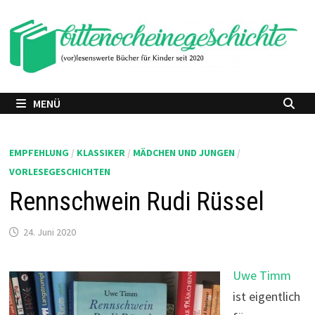
Zum
Inhalt
springen
MENÜ
EMPFEHLUNG
/
KLASSIKER
/
MÄDCHEN UND JUNGEN
/
VORLESEGESCHICHTEN
Rennschwein Rudi Rüssel
24. Juni 2020
Uwe Timm
ist eigentlich