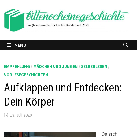
Zum
Inhalt
springen
MENÜ
EMPFEHLUNG
/
MÄDCHEN UND JUNGEN
/
SELBERLESEN
/
VORLESEGESCHICHTEN
Aufklappen und Entdecken:
Dein Körper
18. Juli 2020
Da sich