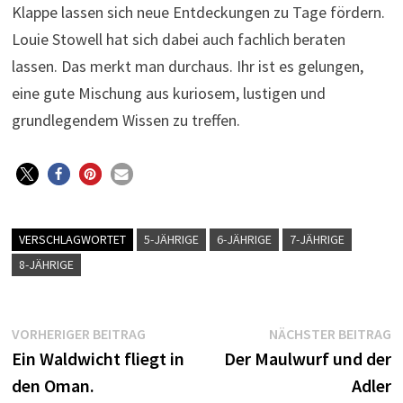
Klappe lassen sich neue Entdeckungen zu Tage fördern.
Louie Stowell hat sich dabei auch fachlich beraten
lassen. Das merkt man durchaus. Ihr ist es gelungen,
eine gute Mischung aus kuriosem, lustigen und
grundlegendem Wissen zu treffen.
VERSCHLAGWORTET
5-JÄHRIGE
6-JÄHRIGE
7-JÄHRIGE
8-JÄHRIGE
Beitragsnavigation
Vorheriger
N
VORHERIGER BEITRAG
NÄCHSTER BEITRAG
Beitrag:
B
Ein Waldwicht fliegt in
Der Maulwurf und der
den Oman.
Adler